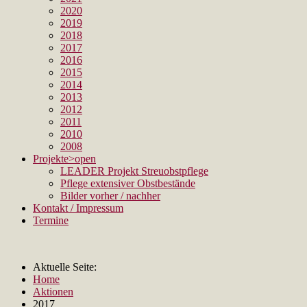
2020
2019
2018
2017
2016
2015
2014
2013
2012
2011
2010
2008
Projekte
>open
LEADER Projekt Streuobstpflege
Pflege extensiver Obstbestände
Bilder vorher / nachher
Kontakt / Impressum
Termine
Aktuelle Seite:
Home
Aktionen
2017