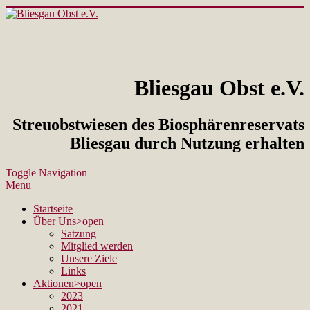
Bliesgau Obst e.V.
Streuobstwiesen des Biosphärenreservats
Bliesgau durch Nutzung erhalten
Toggle Navigation
Menu
Startseite
Über Uns
>open
Satzung
Mitglied werden
Unsere Ziele
Links
Aktionen
>open
2023
2021