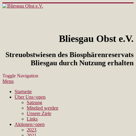
Bliesgau Obst e.V.
Streuobstwiesen des Biosphärenreservats
Bliesgau durch Nutzung erhalten
Toggle Navigation
Menu
Startseite
Über Uns
>open
Satzung
Mitglied werden
Unsere Ziele
Links
Aktionen
>open
2023
2021