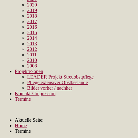
2020
2019
2018
2017
2016
2015
2014
2013
2012
2011
2010
2008
Projekte
>open
LEADER Projekt Streuobstpflege
Pflege extensiver Obstbestände
Bilder vorher / nachher
Kontakt / Impressum
Termine
Aktuelle Seite:
Home
Termine