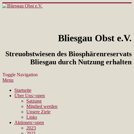
Bliesgau Obst e.V.
Streuobstwiesen des Biosphärenreservats
Bliesgau durch Nutzung erhalten
Toggle Navigation
Menu
Startseite
Über Uns
>open
Satzung
Mitglied werden
Unsere Ziele
Links
Aktionen
>open
2023
2021