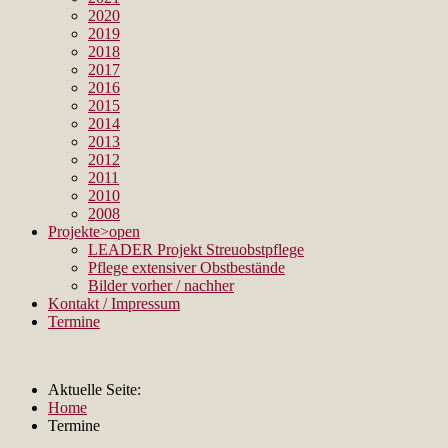
2020
2019
2018
2017
2016
2015
2014
2013
2012
2011
2010
2008
Projekte
>open
LEADER Projekt Streuobstpflege
Pflege extensiver Obstbestände
Bilder vorher / nachher
Kontakt / Impressum
Termine
Aktuelle Seite:
Home
Termine