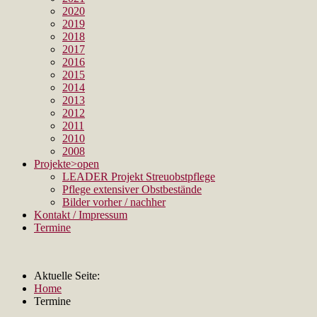
2020
2019
2018
2017
2016
2015
2014
2013
2012
2011
2010
2008
Projekte
>open
LEADER Projekt Streuobstpflege
Pflege extensiver Obstbestände
Bilder vorher / nachher
Kontakt / Impressum
Termine
Aktuelle Seite:
Home
Termine