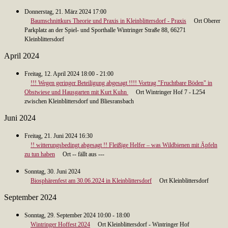
Donnerstag, 21. März 2024 17:00
Baumschnittkurs Theorie und Praxis in Kleinblittersdorf - Praxis
Ort Oberer
Parkplatz an der Spiel- und Sporthalle Wintringer Straße 88, 66271
Kleinblittersdorf
April 2024
Freitag, 12. April 2024 18:00 - 21:00
!!! Wegen geringer Beteiligung abgesagt !!!! Vortrag "Fruchtbare Böden" in
Obstwiese und Hausgarten mit Kurt Kuhn
Ort Wintringer Hof 7 - L254
zwischen Kleinblittersdorf und Bliesransbach
Juni 2024
Freitag, 21. Juni 2024 16:30
!! witterungsbedingt abgesagt !! Fleißige Helfer – was Wildbienen mit Äpfeln
zu tun haben
Ort -- fällt aus ---
Sonntag, 30. Juni 2024
Biosphärenfest am 30.06.2024 in Kleinblittersdorf
Ort Kleinblittersdorf
September 2024
Sonntag, 29. September 2024 10:00 - 18:00
Wintringer Hoffest 2024
Ort Kleinblittersdorf - Wintringer Hof