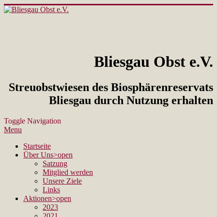
Bliesgau Obst e.V.
Streuobstwiesen des Biosphärenreservats
Bliesgau durch Nutzung erhalten
Toggle Navigation
Menu
Startseite
Über Uns
>open
Satzung
Mitglied werden
Unsere Ziele
Links
Aktionen
>open
2023
2021