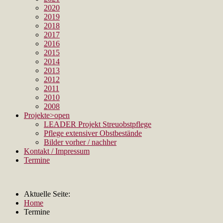
2020
2019
2018
2017
2016
2015
2014
2013
2012
2011
2010
2008
Projekte
>open
LEADER Projekt Streuobstpflege
Pflege extensiver Obstbestände
Bilder vorher / nachher
Kontakt / Impressum
Termine
Aktuelle Seite:
Home
Termine