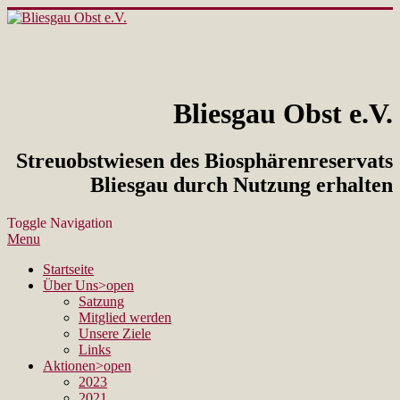
Bliesgau Obst e.V.
Streuobstwiesen des Biosphärenreservats
Bliesgau durch Nutzung erhalten
Toggle Navigation
Menu
Startseite
Über Uns
>open
Satzung
Mitglied werden
Unsere Ziele
Links
Aktionen
>open
2023
2021