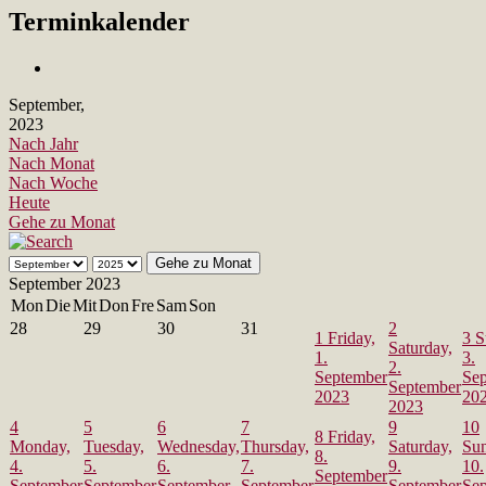
Terminkalender
September,
2023
Nach Jahr
Nach Monat
Nach Woche
Heute
Gehe zu Monat
Gehe zu Monat
September 2023
Mon
Die
Mit
Don
Fre
Sam
Son
28
29
30
31
2
1
Friday,
3
S
Saturday,
1.
3.
2.
September
Se
September
2023
20
2023
4
5
6
7
9
10
8
Friday,
Monday,
Tuesday,
Wednesday,
Thursday,
Saturday,
Sun
8.
4.
5.
6.
7.
9.
10.
September
September
September
September
September
September
Se